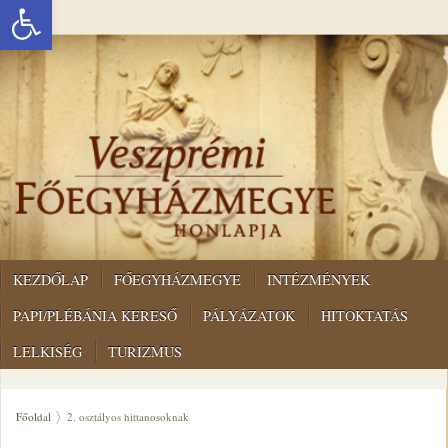
Eszköztár megnyitása
KEZDŐLAP
FŐEGYHÁZMEGYE
INTÉZMÉNYEK
PAPI/PLÉBÁNIA KERESŐ
PÁLYÁZATOK
HITOKTATÁS
LELKISÉG
TURIZMUS
Főoldal
2. osztályos hittanosoknak