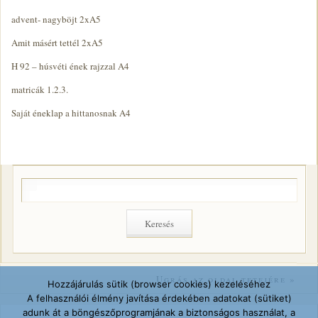
advent- nagyböjt 2xA5
Amit másért tettél 2xA5
H 92 – húsvéti ének rajzzal A4
matricák 1.2.3.
Saját éneklap a hittanosnak A4
Ugrás az oldal tetejére »
Hozzájárulás sütik (browser cookies) kezeléséhez
A felhasználói élmény javítása érdekében adatokat (sütiket)
adunk át a böngészőprogramjának a biztonságos használat, a