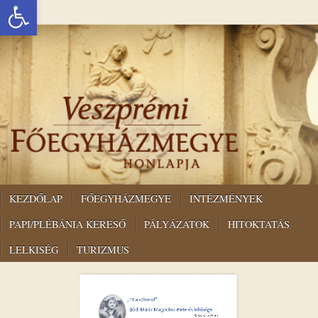
Eszköztár megnyitása
KEZDŐLAP
FŐEGYHÁZMEGYE
INTÉZMÉNYEK
PAPI/PLÉBÁNIA KERESŐ
PÁLYÁZATOK
HITOKTATÁS
LELKISÉG
TURIZMUS