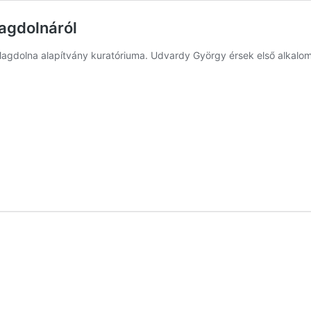
agdolnáról
agdolna alapítvány kuratóriuma. Udvardy György érsek első alkalomm