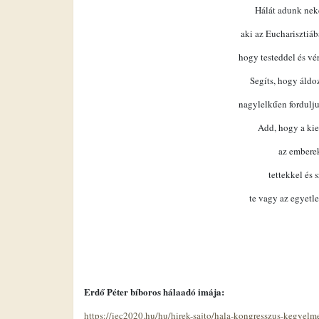
Hálát adunk neke
aki az Eucharisztiáb
hogy testeddel és vér
Segíts, hogy áldoz
nagylelkűen fordulj
Add, hogy a kie
az emberek
tettekkel és 
te vagy az egyetle
Erdő Péter bíboros hálaadó imája:
https://iec2020.hu/hu/hirek-sajto/hala-kongresszus-kegyelme