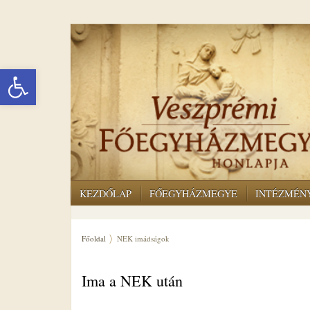
Eszköztár megnyitása
KEZDŐLAP
FŐEGYHÁZMEGYE
INTÉZMÉN
Főoldal
NEK imádságok
Ima a NEK után