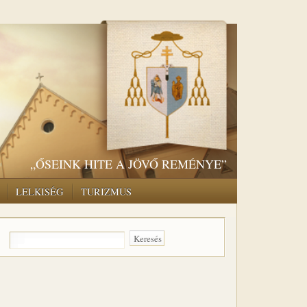
„ŐSEINK HITE A JÖVŐ REMÉNYE”
LELKISÉG
TURIZMUS