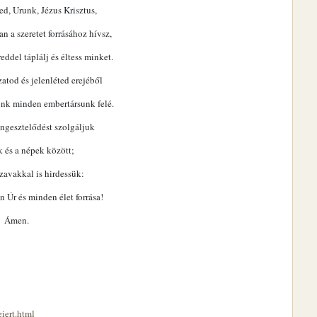
d, Urunk, Jézus Krisztus,
an a szeretet forrásához hívsz,
eddel táplálj és éltess minket.
atod és jelenléted erejéből
unk minden embertársunk felé.
ngesztelődést szolgáljuk
 és a népek között;
szavakkal is hirdessük:
n Úr és minden élet forrása!
Ámen.
iert.html