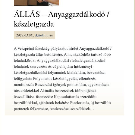
ÁLLÁS – Anyaggazdálkodó /
készletgazda
2024.03.08.,
Ajánló
rovat
A Veszprémi Érsekség pályázatot hirdet Anyaggazdálkodó /
készletgazda állás betöltésére. A munkakörhöz tartozó főbb
feladatkörök: Anyaggazdálkodási / készletgazdálkodási
feladatok szervezése és végrehajtása Intézményi
készletgazdálkodási folyamatok kialakítása, bevezetése,
felügyelete Folyamatos készletfigyelés, ellenőrzés,
monitorozás Beszerzési igények pontosítása, egyeztetése a
társterületekkel Aktuális beszerzések időrendjének
összeállítása, ütemezése Kapcsolattartás szerződött
beszállítókkal, ajánlatok bekérése Piackutatás, új beszállító
partnerek felkeresése, tenderezése, szerződések…