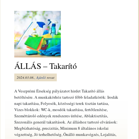
ÁLLÁS – Takarító
2024.03.08.,
Ajánló
rovat
A Veszprémi Érsekség pályázatot hirdet Takarító állás
betöltésére. A munkakörhöz tartozó főbb feladatkörök: Irodák
napi takarítása, Folyosók, közösségi terek tisztán tartása,
Vizes blokkok: WC-k, mosdók takarítása, fertőtlenítése,
Szeméttároló edények rendszeres ürítése, Ablaktisztítás,
Szezonális generál takarítások. Az álláshoz tartozó elvárások:
Megbízhatóság, precizitás, Minimum 8 általános iskolai
végzettség, Jó terhelhetőség, Önálló munkavégzés, Lojalitás,