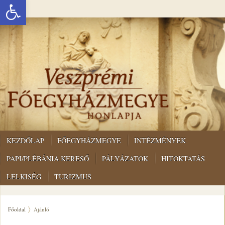
Eszköztár megnyitása
KEZDŐLAP
FŐEGYHÁZMEGYE
INTÉZMÉNYEK
PAPI/PLÉBÁNIA KERESŐ
PÁLYÁZATOK
HITOKTATÁS
LELKISÉG
TURIZMUS
Főoldal
Ajánló