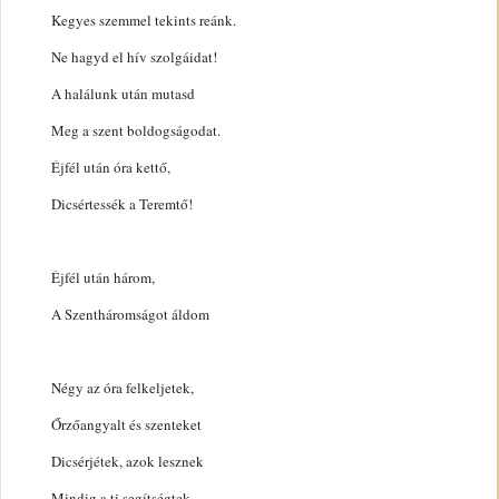
Kegyes szemmel tekints reánk.
Ne hagyd el hív szolgáidat!
A halálunk után mutasd
Meg a szent boldogságodat.
Éjfél után óra kettő,
Dicsértessék a Teremtő!
Éjfél után három,
A Szentháromságot áldom
Négy az óra felkeljetek,
Őrzőangyalt és szenteket
Dicsérjétek, azok lesznek
Mindig a ti segítségtek.