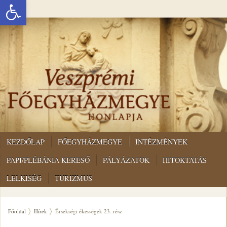
Eszköztár megnyitása
KEZDŐLAP
FŐEGYHÁZMEGYE
INTÉZMÉNYEK
PAPI/PLÉBÁNIA KERESŐ
PÁLYÁZATOK
HITOKTATÁS
LELKISÉG
TURIZMUS
Főoldal
Hírek
Érsekségi ékességek 23. rész