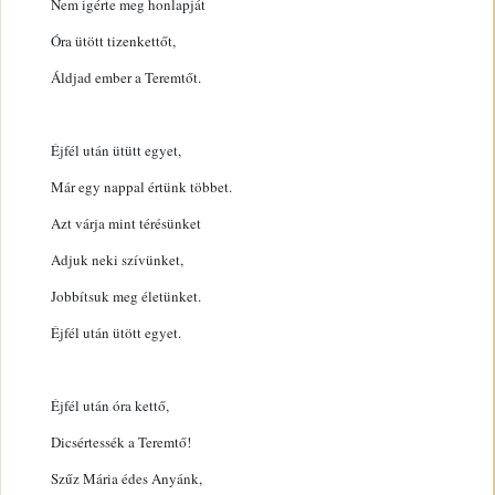
Nem igérte meg honlapját
Óra ütött tizenkettőt,
Áldjad ember a Teremtőt.
Éjfél után ütütt egyet,
Már egy nappal értünk többet.
Azt várja mint térésünket
Adjuk neki szívünket,
Jobbítsuk meg életünket.
Éjfél után ütött egyet.
Éjfél után óra kettő,
Dicsértessék a Teremtő!
Szűz Mária édes Anyánk,