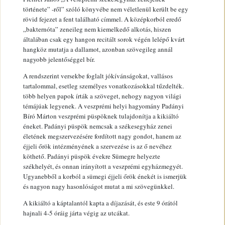
története” -ről” szóló könyvébe nem véletlenül került be egy
rövid fejezet a fent található címmel. A középkorból eredő
„bakternóta” zeneileg nem kiemelkedő alkotás, hiszen
általában csak egy hangon recitált sorok végén lelépő kvárt
hangköz mutatja a dallamot, azonban szövegileg annál
nagyobb jelentőséggel bír.
A rendszerint versekbe foglalt jókívánságokat, vallásos
tartalommal, esetleg személyes vonatkozásokkal tűzdelték.
több helyen papok írták a szöveget, nehogy nagyon világi
témájúak legyenek. A veszprémi helyi hagyomány Padányi
Bíró Márton veszprémi püspöknek tulajdonítja a kikiáltó
éneket. Padányi püspök nemcsak a székesegyház zenei
életének megszervezésére fordított nagy gondot, hanem az
éjjeli őrök intézményének a szervezése is az ő nevéhez
köthető. Padányi püspök évekre Sümegre helyezte
székhelyét, és onnan irányított a veszprémi egyházmegyét.
Ugyanebből a korból a sümegi éjjeli őrök énekét is ismerjük
és nagyon nagy hasonlóságot mutat a mi szövegünkkel.
A kikiáltó a káptalantól kapta a díjazását, és este 9 órától
hajnali 4-5 óráig járta végig az utcákat.