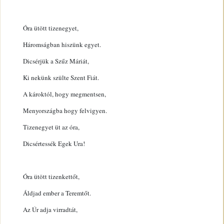
Óra ütött tizenegyet,
Háromságban hiszünk egyet.
Dicsérjük a Szűz Máriát,
Ki nekünk szülte Szent Fiát.
A károktól, hogy megmentsen,
Menyországba hogy felvigyen.
Tizenegyet üt az óra,
Dicsértessék Egek Ura!
Óra ütött tizenkettőt,
Áldjad ember a Teremtőt.
Az Úr adja virradtát,