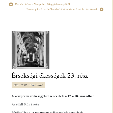
Karitász hírek a Veszprémi Főegyházmegyéből
Ferenc pápa köszönőlevelet küldött Veres András püspöknek
Érsekségi ékességek 23. rész
2021.10.06.,
Hírek
rovat
A veszprémi székesegyház zenei élete a 17 – 18. században
Az éjjeli őrök éneke
Pfeiffer János „A veszprémi székesegyház zenéjének