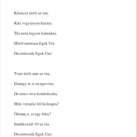
Kilencet ütött az óra,
Kiki vigyázzon házára.
Tűz nem legyen kárunkra,
Mitől mentsen Egek Ura.
Dicsértessék Egek Ura!
Tizet ütött már az óra,
Elmégy te is nyugovóra.
De nincs írva homlokodra,
Mire virradsz föl holnapra?
Örömre e, avagy búra?
Imádkozzál 10 az óra
Dicsértessék Egek Ura!