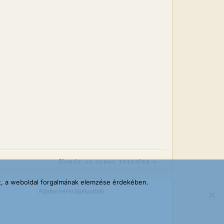
Ugrás az oldal tetejére »
at, a weboldal forgalmának elemzése érdekében.
Adatkezelési tájékoztató