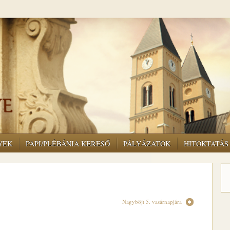
YEK
PAPI/PLÉBÁNIA KERESŐ
PÁLYÁZATOK
HITOKTATÁS
Nagyböjt 5. vasárnapjára