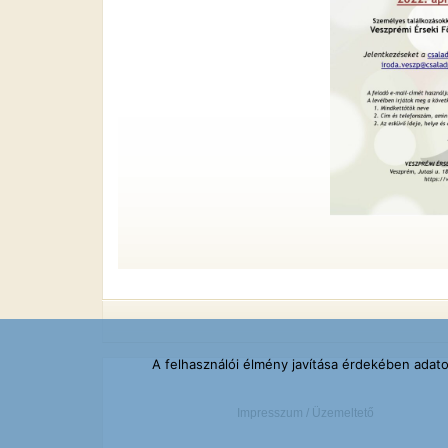
A felhasználói élmény javítása érdekében adat
Impresszum / Üzemeltető