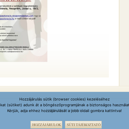
Hozzájárulás sütik (browser cookies) kezeléséhez
okat (sütiket) adunk át a böngészőprogramjának a biztonságos használ
Adatvédelmi tájékoztató
Kérjük, adja ehhez hozzájárulását a jobb oldali gombra kattintva!
HOZZÁJÁRULOK
SÜTI TÁJÉKOZTATÓ