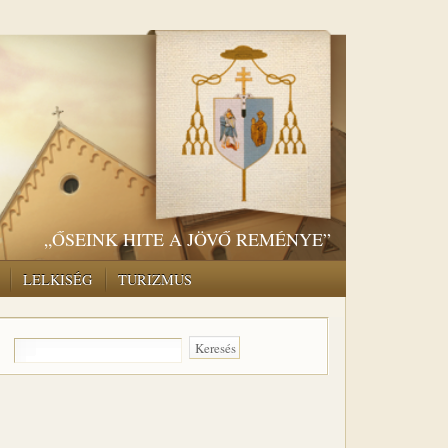
„ŐSEINK HITE A JÖVŐ REMÉNYE”
LELKISÉG
TURIZMUS