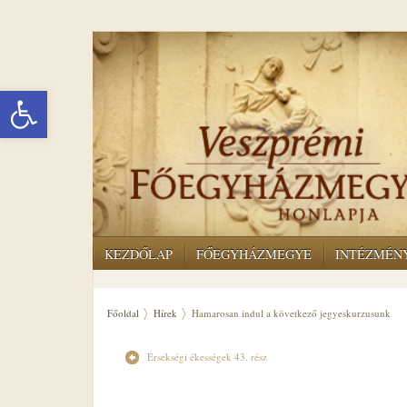
Eszköztár megnyitása
KEZDŐLAP
FŐEGYHÁZMEGYE
INTÉZMÉN
Főoldal
Hírek
Hamarosan indul a következő jegyeskurzusunk
Érsekségi ékességek 43. rész