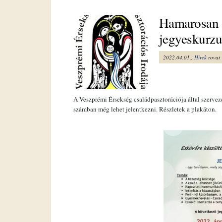
Hamarosan i
jegyeskurz
2022.04.01.,
Hírek
rovat
A Veszprémi Érsekség családpasztorációja által szerveze
számban még lehet jelentkezni. Részletek a plakáton.