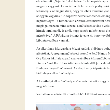
elmélkedett. „Saját létünket fedezzük fel napról-napra.
magunk vagyunk. Ez az örömteli felismerés pedig szüks
felismerjük önmagunkban, hogy valóban mindannyian I
ahogyan vagyunk.” A főpásztor elmélkedésében elhangzot
képmásiságról, a hitben való értésről, értelmezésről be
megfogalmazzon mind a zene, a művészet, a tánc nyelvén
hitnek tartalmáról, és arról, hogy a szép miként teszi éle
mértékűvé.” A Főpásztor örömét fejezte ki, hogy tov
kibontakozóban vannak.
Az alkotónap házigazdája Mezei András plébános volt, a
alkotókat. A program művészeti vezetője Pető Hunor,
Őry Gábor iskolaigazgató szervezésében közreműködte
János Római Katolikus Általános Iskola diákjai, vala
Budapest hegedűművészei. Az alapítvány képzőművészei
különleges alkotóműhelyben.
A keszthelyi alkotóműhely első ecsetvonásait az egyik 
meg közösen.
Várhatóan az elkészült alkotásokból kiállítást szervezn