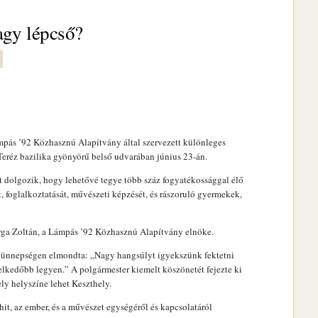
vagy lépcső?
mpás ’92 Közhasznú Alapítvány által szervezett különleges
eréz bazilika gyönyörű belső udvarában június 23-án.
 dolgozik, hogy lehetővé tegye több száz fogyatékossággal élő
, foglalkoztatását, művészeti képzését, és rászoruló gyermekek,
ga Zoltán, a Lámpás ’92 Közhasznú Alapítvány elnöke.
ó ünnepségen elmondta: „Nagy hangsúlyt igyekszünk fektetni
elkedőbb legyen.” A polgármester kiemelt köszönetét fejezte ki
y helyszíne lehet Keszthely.
t, az ember, és a művészet egységéről és kapcsolatáról