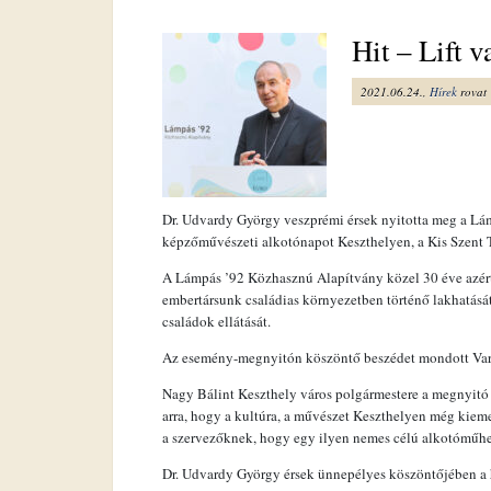
Hit – Lift 
2021.06.24.,
Hírek
rovat
Dr. Udvardy György veszprémi érsek nyitotta meg a Lá
képzőművészeti alkotónapot Keszthelyen, a Kis Szent T
A Lámpás ’92 Közhasznú Alapítvány közel 30 éve azért
embertársunk családias környezetben történő lakhatását
családok ellátását.
Az esemény-megnyitón köszöntő beszédet mondott Var
Nagy Bálint Keszthely város polgármestere a megnyit
arra, hogy a kultúra, a művészet Keszthelyen még kiem
a szervezőknek, hogy egy ilyen nemes célú alkotóműhel
Dr. Udvardy György érsek ünnepélyes köszöntőjében a hi