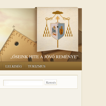
„ŐSEINK HITE A JÖVŐ REMÉNYE”
LELKISÉG
TURIZMUS