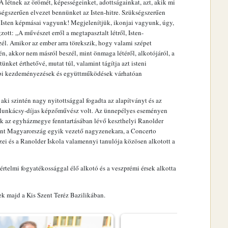
 A létnek az örömét, képességeinket, adottságainkat, azt, akik mi
égszerűen elvezet bennünket az Isten-hitre. Szükségszerűen
sten képmásai vagyunk! Megjelenítjük, ikonjai vagyunk, úgy,
t: „A művészet erről a megtapasztalt létről, Isten-
szél. Amikor az ember arra törekszik, hogy valami szépet
, akkor nem másról beszél, mint önmaga létéről, alkotójáról, a
tünket érthetővé, mutat túl, valamint tágítja azt isteni
ábbi kezdeményezések és együttműködések várhatóan
ki szintén nagy nyitottsággal fogadta az alapítványt és az
 Munkácsy-díjas képzőművész volt. Az ünnepélyes eseményen
k az egyházmegye fenntartásában lévő keszthelyi Ranolder
mint Magyarország egyik vezető nagyzenekara, a Concerto
 és a Ranolder Iskola valamennyi tanulója közösen alkotott a
értelmi fogyatékossággal élő alkotó és a veszprémi érsek alkotta
ek majd a Kis Szent Teréz Bazilikában.