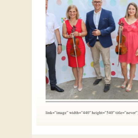
link=”image” width=”440″ height=”540″ title=”never”