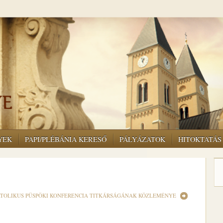
YEK
PAPI/PLÉBÁNIA KERESŐ
PÁLYÁZATOK
HITOKTATÁS
TOLIKUS PÜSPÖKI KONFERENCIA TITKÁRSÁGÁNAK KÖZLEMÉNYE