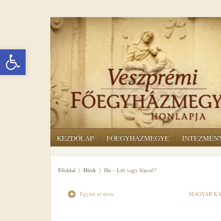
Eszköztár megnyitása
KEZDŐLAP
FŐEGYHÁZMEGYE
INTÉZMÉN
Főoldal
Hírek
Hit – Lift vagy lépcső?
Együtt az úton
MAGYAR KA