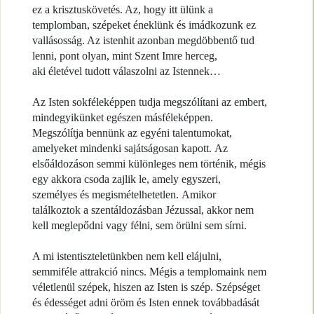
ez a krisztuskövetés. Az, hogy itt ülünk a
templomban, szépeket éneklünk és imádkozunk ez
vallásosság. Az istenhit azonban megdöbbentő tud
lenni, pont olyan, mint Szent Imre herceg,
aki életével tudott válaszolni az Istennek…
Az Isten sokféleképpen tudja megszólítani az embert,
mindegyikünket egészen másféleképpen.
Megszólítja bennünk az egyéni talentumokat,
amelyeket mindenki sajátságosan kapott. Az
elsőáldozáson semmi különleges nem történik, mégis
egy akkora csoda zajlik le, amely egyszeri,
személyes és megismételhetetlen. Amikor
találkoztok a szentáldozásban Jézussal, akkor nem
kell meglepődni vagy félni, sem örülni sem sírni.
A mi istentiszteletünkben nem kell elájulni,
semmiféle attrakció nincs. Mégis a templomaink nem
véletlenül szépek, hiszen az Isten is szép. Szépséget
és édességet adni öröm és Isten ennek továbbadását