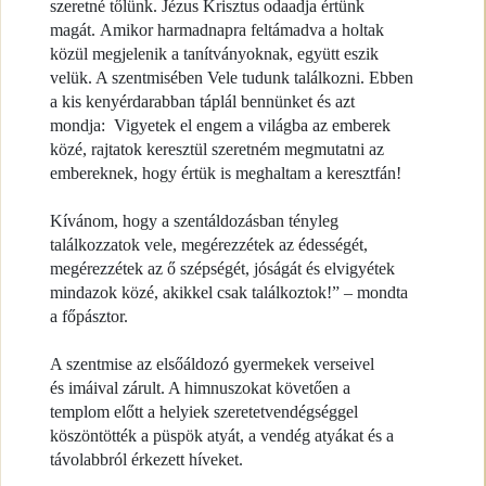
szeretné tőlünk. Jézus Krisztus odaadja értünk
magát. Amikor harmadnapra feltámadva a holtak
közül megjelenik a tanítványoknak, együtt eszik
velük. A szentmisében Vele tudunk találkozni. Ebben
a kis kenyérdarabban táplál bennünket és azt
mondja: Vigyetek el engem a világba az emberek
közé, rajtatok keresztül szeretném megmutatni az
embereknek, hogy értük is meghaltam a keresztfán!
Kívánom, hogy a szentáldozásban tényleg
találkozzatok vele, megérezzétek az édességét,
megérezzétek az ő szépségét, jóságát és elvigyétek
mindazok közé, akikkel csak találkoztok!” – mondta
a főpásztor.
A szentmise az elsőáldozó gyermekek verseivel
és imáival zárult. A himnuszokat követően a
templom előtt a helyiek szeretetvendégséggel
köszöntötték a püspök atyát, a vendég atyákat és a
távolabbról érkezett híveket.