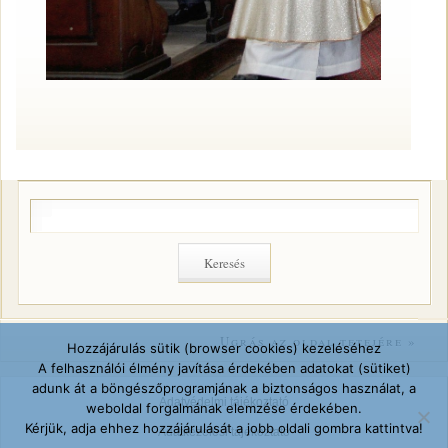
Ugrás az oldal tetejére »
Hozzájárulás sütik (browser cookies) kezeléséhez
A felhasználói élmény javítása érdekében adatokat (sütiket)
adunk át a böngészőprogramjának a biztonságos használat, a
Adatvédelmi tájékoztató
weboldal forgalmának elemzése érdekében.
Kérjük, adja ehhez hozzájárulását a jobb oldali gombra kattintva!
Adatkezelési tájékoztató