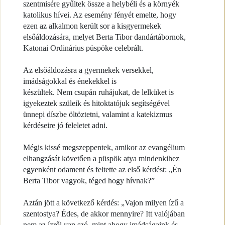
szentmisére gyűltek össze a helybéli és a környék
katolikus hívei. Az esemény fényét emelte, hogy
ezen az alkalmon került sor a kisgyermekek
elsőáldozására, melyet Berta Tibor dandártábornok,
Katonai Ordinárius püspöke celebrált.
Az elsőáldozásra a gyermekek versekkel,
imádságokkal és énekekkel is
készültek. Nem csupán ruhájukat, de lelküket is
igyekeztek szüleik és hitoktatójuk segítségével
ünnepi díszbe öltöztetni, valamint a katekizmus
kérdéseire jó feleletet adni.
Mégis kissé megszeppentek, amikor az evangélium
elhangzását követően a püspök atya mindenkihez
egyenként odament és feltette az első kérdést: „Én
Berta Tibor vagyok, téged hogy hívnak?”
Aztán jött a következő kérdés: „Vajon milyen ízű a
szentostya? Édes, de akkor mennyire? Itt valójában
nem az ízről van szó, mint ahogy imádságaink és