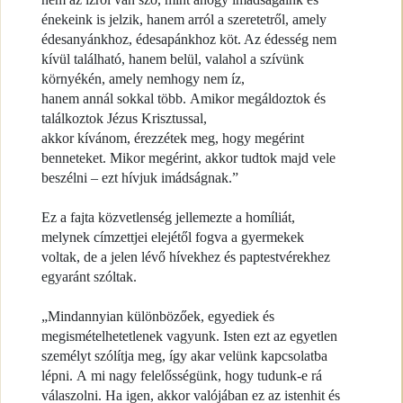
énekeink is jelzik, hanem arról a szeretetről, amely
édesanyánkhoz, édesapánkhoz köt. Az édesség nem
kívül található, hanem belül, valahol a szívünk
környékén, amely nemhogy nem íz,
hanem annál sokkal több. Amikor megáldoztok és
találkoztok Jézus Krisztussal,
akkor kívánom, érezzétek meg, hogy megérint
benneteket. Mikor megérint, akkor tudtok majd vele
beszélni – ezt hívjuk imádságnak.”
Ez a fajta közvetlenség jellemezte a homíliát,
melynek címzettjei elejétől fogva a gyermekek
voltak, de a jelen lévő hívekhez és paptestvérekhez
egyaránt szóltak.
„Mindannyian különbözőek, egyediek és
megismételhetetlenek vagyunk. Isten ezt az egyetlen
személyt szólítja meg, így akar velünk kapcsolatba
lépni. A mi nagy felelősségünk, hogy tudunk-e rá
válaszolni. Ha igen, akkor valójában ez az istenhit és