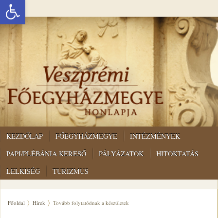
Eszköztár megnyitása
KEZDŐLAP
FŐEGYHÁZMEGYE
INTÉZMÉNYEK
PAPI/PLÉBÁNIA KERESŐ
PÁLYÁZATOK
HITOKTATÁS
LELKISÉG
TURIZMUS
Főoldal
Hírek
Tovább folytatódnak a készületek