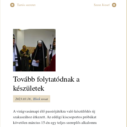
Tartós szeretet
Szent József
Tovább folytatódnak a
készületek
2023.03.18.,
Hírek
rovat
A virágvasárnapi élő passiójátékra való készülődés új
szakaszához érkezett. Az eddigi kiscsoportos próbákat
követően március 15-én egy teljes szereplős alkalomra