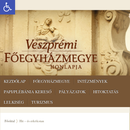
Eszköztár megnyitása
KEZDŐLAP
FŐEGYHÁZMEGYE
INTÉZMÉNYEK
PAPI/PLÉBÁNIA KERESŐ
PÁLYÁZATOK
HITOKTATÁS
LELKISÉG
TURIZMUS
Főoldal
Hit – és erkölcstan