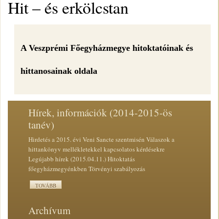
Hit – és erkölcstan
A Veszprémi Főegyházmegye hitoktatóinak és
hittanosainak oldala
Hírek, információk (2014-2015-ös
tanév)
Hirdetés a 2015. évi Veni Sancte szentmisén Válaszok a
hittankönyv mellékletekkel kapcsolatos kérdésekre
Legújabb hírek (2015.04.11.) Hitoktatás
főegyházmegyénkben Törvényi szabályozás
TOVÁBB
Archívum