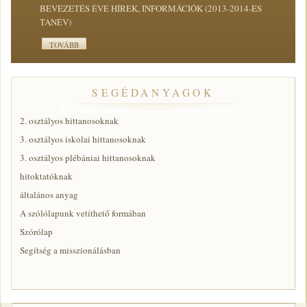
BEVEZETÉS ÉVE HÍREK, INFORMÁCIÓK (2013-2014-ES
TANÉV)
TOVÁBB
SEGÉDANYAGOK
2. osztályos hittanosoknak
3. osztályos iskolai hittanosoknak
3. osztályos plébániai hittanosoknak
hitoktatóknak
általános anyag
A szólólapunk vetíthető formában
Szórólap
Segítség a misszionálásban