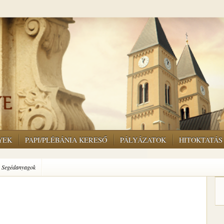
YEK
PAPI/PLÉBÁNIA KERESŐ
PÁLYÁZATOK
HITOKTATÁS
Segédanyagok