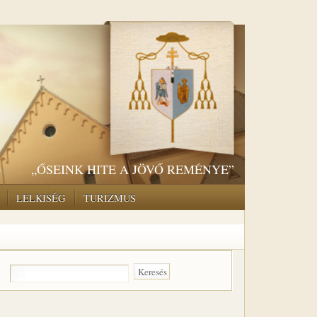
„ŐSEINK HITE A JÖVŐ REMÉNYE”
LELKISÉG
TURIZMUS