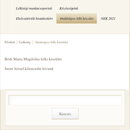
Lelkiségi munkacsoportok
Közösségeink
Elsőcsütörtök hivatásokért
Imádságos lelki készület
NEK 2021
Főoldal
Lelkiség
Imádságos lelki készület
Bódi Mária Magdolna lelki készület
Szent József-kilencedre hívunk