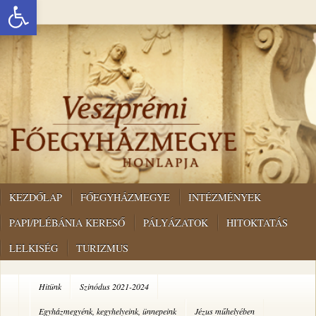
Eszköztár megnyitása
KEZDŐLAP
FŐEGYHÁZMEGYE
INTÉZMÉNYEK
PAPI/PLÉBÁNIA KERESŐ
PÁLYÁZATOK
HITOKTATÁS
LELKISÉG
TURIZMUS
Hitünk
Szinódus 2021-2024
Egyházmegyénk, kegyhelyeink, ünnepeink
Jézus műhelyében