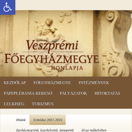
Eszköztár megnyitása
KEZDŐLAP
FŐEGYHÁZMEGYE
INTÉZMÉNYEK
PAPI/PLÉBÁNIA KERESŐ
PÁLYÁZATOK
HITOKTATÁS
LELKISÉG
TURIZMUS
Hitünk
Szinódus 2021-2024
Egyházmegyénk, kegyhelyeink, ünnepeink
Jézus műhelyében