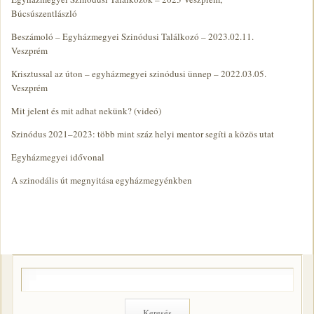
Búcsúszentlászló
Beszámoló – Egyházmegyei Szinódusi Találkozó – 2023.02.11.
Veszprém
Krisztussal az úton – egyházmegyei szinódusi ünnep – 2022.03.05.
Veszprém
Mit jelent és mit adhat nekünk? (videó)
Szinódus 2021–2023: több mint száz helyi mentor segíti a közös utat
Egyházmegyei idővonal
A szinodális út megnyitása egyházmegyénkben