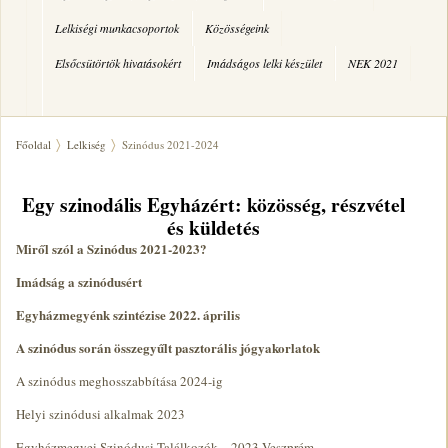
Lelkiségi munkacsoportok
Közösségeink
Elsőcsütörtök hivatásokért
Imádságos lelki készület
NEK 2021
Főoldal
Lelkiség
Szinódus 2021-2024
Egy szinodális Egyházért: közösség, részvétel
és küldetés
Miről szól a Szinódus 2021-2023?
Imádság a szinódusért
Egyházmegyénk szintézise 2022. április
A szinódus során összegyűlt pasztorális jógyakorlatok
A szinódus meghosszabbítása 2024-ig
Helyi szinódusi alkalmak 2023
Egyházmegyei Szinódusi Találkozók – 2023 Veszprém,