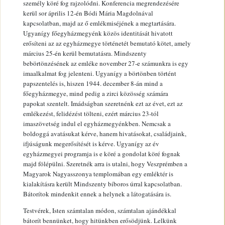
személy köré fog rajzolódni. Konferencia megrendezésére
kerül sor április 12-én Bódi Mária Magdolnával
kapcsolatban, majd az ő emlékmiséjének a megtartására.
Ugyanígy főegyházmegyénk közös identitását hivatott
erősíteni az az egyházmegye történetét bemutató kötet, amely
március 25-én kerül bemutatásra. Mindszenty
bebörtönzésének az emléke november 27-e számunkra is egy
imaalkalmat fog jelenteni. Ugyanígy a börtönben történt
papszentelés is, hiszen 1944. december 8-án mind a
főegyházmegye, mind pedig a zirci közösség számára
papokat szentelt. Imádságban szeretnénk ezt az évet, ezt az
emlékezést, felidézést tölteni, ezért március 23-tól
imaszövetség indul el egyházmegyénkben. Nemcsak a
boldoggá avatásukat kérve, hanem hivatásokat, családjaink,
ifjúságunk megerősítését is kérve. Ugyanígy az év
egyházmegyei programja is e köré a gondolat köré fognak
majd fölépülni. Szeretnék arra is utalni, hogy Veszprémben a
Magyarok Nagyasszonya templomában egy emléktér is
kialakításra került Mindszenty bíboros úrral kapcsolatban.
Bátorítok mindenkit ennek a helynek a látogatására is.
Testvérek, Isten számtalan módon, számtalan ajándékkal
bátorít bennünket, hogy hitünkben erősödjünk. Lelkünk