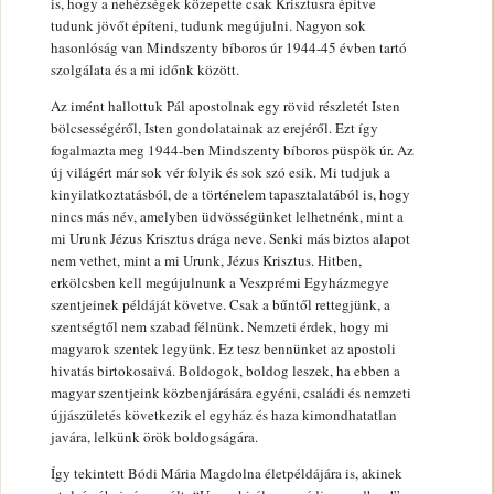
is, hogy a nehézségek közepette csak Krisztusra építve
tudunk jövőt építeni, tudunk megújulni. Nagyon sok
hasonlóság van Mindszenty bíboros úr 1944-45 évben tartó
szolgálata és a mi időnk között.
Az imént hallottuk Pál apostolnak egy rövid részletét Isten
bölcsességéről, Isten gondolatainak az erejéről. Ezt így
fogalmazta meg 1944-ben Mindszenty bíboros püspök úr. Az
új világért már sok vér folyik és sok szó esik. Mi tudjuk a
kinyilatkoztatásból, de a történelem tapasztalatából is, hogy
nincs más név, amelyben üdvösségünket lelhetnénk, mint a
mi Urunk Jézus Krisztus drága neve. Senki más biztos alapot
nem vethet, mint a mi Urunk, Jézus Krisztus. Hitben,
erkölcsben kell megújulnunk a Veszprémi Egyházmegye
szentjeinek példáját követve. Csak a bűntől rettegjünk, a
szentségtől nem szabad félnünk. Nemzeti érdek, hogy mi
magyarok szentek legyünk. Ez tesz bennünket az apostoli
hivatás birtokosaivá. Boldogok, boldog leszek, ha ebben a
magyar szentjeink közbenjárására egyéni, családi és nemzeti
újjászületés következik el egyház és haza kimondhatatlan
javára, lelkünk örök boldogságára.
Így tekintett Bódi Mária Magdolna életpéldájára is, akinek