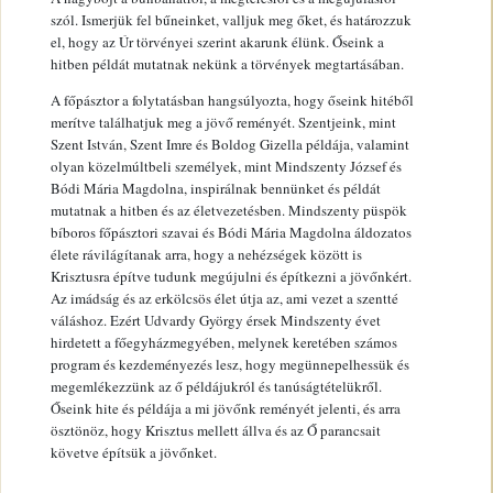
szól. Ismerjük fel bűneinket, valljuk meg őket, és határozzuk
el, hogy az Úr törvényei szerint akarunk élünk. Őseink a
hitben példát mutatnak nekünk a törvények megtartásában.
A főpásztor a folytatásban hangsúlyozta, hogy őseink hitéből
merítve találhatjuk meg a jövő reményét. Szentjeink, mint
Szent István, Szent Imre és Boldog Gizella példája, valamint
olyan közelmúltbeli személyek, mint Mindszenty József és
Bódi Mária Magdolna, inspirálnak bennünket és példát
mutatnak a hitben és az életvezetésben. Mindszenty püspök
bíboros főpásztori szavai és Bódi Mária Magdolna áldozatos
élete rávilágítanak arra, hogy a nehézségek között is
Krisztusra építve tudunk megújulni és építkezni a jövőnkért.
Az imádság és az erkölcsös élet útja az, ami vezet a szentté
váláshoz. Ezért Udvardy György érsek Mindszenty évet
hirdetett a főegyházmegyében, melynek keretében számos
program és kezdeményezés lesz, hogy megünnepelhessük és
megemlékezzünk az ő példájukról és tanúságtételükről.
Őseink hite és példája a mi jövőnk reményét jelenti, és arra
ösztönöz, hogy Krisztus mellett állva és az Ő parancsait
követve építsük a jövőnket.