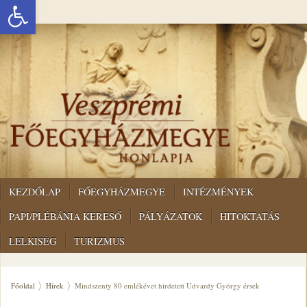
Eszköztár megnyitása
KEZDŐLAP
FŐEGYHÁZMEGYE
INTÉZMÉNYEK
PAPI/PLÉBÁNIA KERESŐ
PÁLYÁZATOK
HITOKTATÁS
LELKISÉG
TURIZMUS
Főoldal
Hírek
Mindszenty 80 emlékévet hirdetett Udvardy György érsek