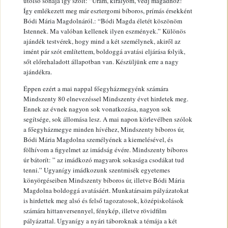
utolsó sóhaja így szólt: “Uram, királyom, védj magadhoz!”
Így emlékezett meg már esztergomi bíboros, prímás érsekként
Bódi Mária Magdolnáról.: “Bódi Magda életét köszönöm
Istennek. Ma valóban kellenek ilyen eszmények.” Különös
ajándék testvérek, hogy mind a két személynek, akiről az
imént pár szót említettem, boldoggá avatási eljárása folyik,
sőt előrehaladott állapotban van. Készüljünk erre a nagy
ajándékra.
Éppen ezért a mai nappal főegyházmegyénk számára
Mindszenty 80 elnevezéssel Mindszenty évet hirdetek meg.
Ennek az évnek nagyon sok vonatkozása, nagyon sok
segítsége, sok állomása lesz. A mai napon körlevélben szólok
a főegyházmegye minden hívéhez, Mindszenty bíboros úr,
Bódi Mária Magdolna személyének a kiemelésével, és
fölhívom a figyelmet az imádság évére. Mindszenty bíboros
úr bátorít: ” az imádkozó magyarok sokasága csodákat tud
tenni.” Ugyanígy imádkozunk szentmisék egyetemes
könyörgéseiben Mindszenty bíboros úr, illetve Bódi Mária
Magdolna boldoggá avatásáért. Munkatársaim pályázatokat
is hirdettek meg alsó és felső tagozatosok, középiskolások
számára hittanversennyel, fénykép, illetve rövidfilm
pályázattal. Ugyanígy a nyári táboroknak a témája a két