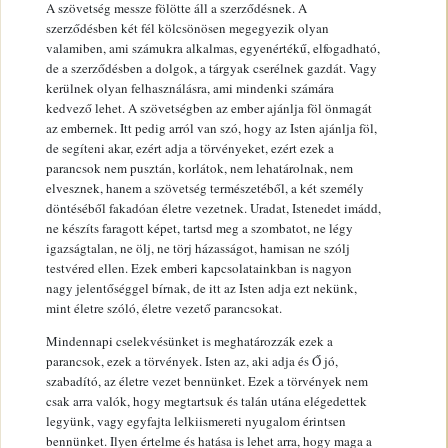
A szövetség messze fölötte áll a szerződésnek. A
szerződésben két fél kölcsönösen megegyezik olyan
valamiben, ami számukra alkalmas, egyenértékű, elfogadható,
de a szerződésben a dolgok, a tárgyak cserélnek gazdát. Vagy
kerülnek olyan felhasználásra, ami mindenki számára
kedvező lehet. A szövetségben az ember ajánlja föl önmagát
az embernek. Itt pedig arról van szó, hogy az Isten ajánlja föl,
de segíteni akar, ezért adja a törvényeket, ezért ezek a
parancsok nem pusztán, korlátok, nem lehatárolnak, nem
elvesznek, hanem a szövetség természetéből, a két személy
döntéséből fakadóan életre vezetnek. Uradat, Istenedet imádd,
ne készíts faragott képet, tartsd meg a szombatot, ne légy
igazságtalan, ne ölj, ne törj házasságot, hamisan ne szólj
testvéred ellen. Ezek emberi kapcsolatainkban is nagyon
nagy jelentőséggel bírnak, de itt az Isten adja ezt nekünk,
mint életre szóló, életre vezető parancsokat.
Mindennapi cselekvésünket is meghatározzák ezek a
parancsok, ezek a törvények. Isten az, aki adja és Ő jó,
szabadító, az életre vezet bennünket. Ezek a törvények nem
csak arra valók, hogy megtartsuk és talán utána elégedettek
legyünk, vagy egyfajta lelkiismereti nyugalom érintsen
bennünket. Ilyen értelme és hatása is lehet arra, hogy maga a