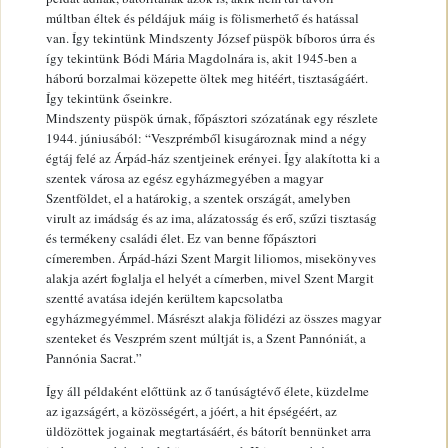
múltban éltek és példájuk máig is fölismerhető és hatással
van. Így tekintünk Mindszenty József püspök bíboros úrra és
így tekintünk Bódi Mária Magdolnára is, akit 1945-ben a
háború borzalmai közepette öltek meg hitéért, tisztaságáért.
Így tekintünk őseinkre.
Mindszenty püspök úrnak, főpásztori szózatának egy részlete
1944. júniusából: “Veszprémből kisugároznak mind a négy
égtáj felé az Árpád-ház szentjeinek erényei. Így alakította ki a
szentek városa az egész egyházmegyében a magyar
Szentföldet, el a határokig, a szentek országát, amelyben
virult az imádság és az ima, alázatosság és erő, szűzi tisztaság
és termékeny családi élet. Ez van benne főpásztori
címeremben. Árpád-házi Szent Margit liliomos, misekönyves
alakja azért foglalja el helyét a címerben, mivel Szent Margit
szentté avatása idején kerültem kapcsolatba
egyházmegyémmel. Másrészt alakja fölidézi az összes magyar
szenteket és Veszprém szent múltját is, a Szent Pannóniát, a
Pannónia Sacrat.”
Így áll példaként előttünk az ő tanúságtévő élete, küzdelme
az igazságért, a közösségért, a jóért, a hit épségéért, az
üldözöttek jogainak megtartásáért, és bátorít bennünket arra