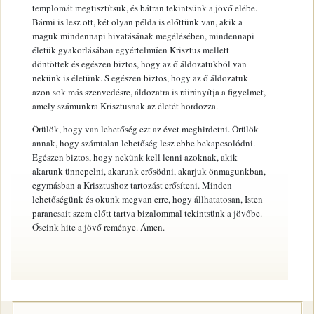
templomát megtisztítsuk, és bátran tekintsünk a jövő elébe.
Bármi is lesz ott, két olyan példa is előttünk van, akik a
maguk mindennapi hivatásának megélésében, mindennapi
életük gyakorlásában egyértelműen Krisztus mellett
döntöttek és egészen biztos, hogy az ő áldozatukból van
nekünk is életünk. S egészen biztos, hogy az ő áldozatuk
azon sok más szenvedésre, áldozatra is ráirányítja a figyelmet,
amely számunkra Krisztusnak az életét hordozza.
Örülök, hogy van lehetőség ezt az évet meghirdetni. Örülök
annak, hogy számtalan lehetőség lesz ebbe bekapcsolódni.
Egészen biztos, hogy nekünk kell lenni azoknak, akik
akarunk ünnepelni, akarunk erősödni, akarjuk önmagunkban,
egymásban a Krisztushoz tartozást erősíteni. Minden
lehetőségünk és okunk megvan erre, hogy állhatatosan, Isten
parancsait szem előtt tartva bizalommal tekintsünk a jövőbe.
Őseink hite a jövő reménye. Ámen.