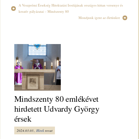
A Veszprémi Érsekség Hitoktatási Irodájának országos hittan versenye és
kreatív pályázatai – Mindszenty 80
Mondjunk igent az életünkre
Mindszenty 80 emlékévet
hirdetett Udvardy György
érsek
2024.03.03.,
Hírek
rovat