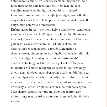
belopódzott a bűnös, az Istennel szembeni magatartás. Az e
fajta magatartást nem lehet kérlelni, nem lehet lelkére
beszélni, nem lehet dialógusba bocsátkozni, észerű
kompromisszumra jutni, ezt a fajta jelenséget, gondolkodást,
magatartást csak kiűzni lehet prófétai módon, mert nincs ott
helye, mert nem való a templomba.
Kiűzni márpedig kell, mert ez a hely a saját lelkem temploma,
szent hely. Lehet-e kiűzni? Igen. Úgy, hogy újraélesztem a
bizalmat, újra éleztem a szeretetet az iránt, aki az életre szóló
parancsot és az életre szóló tanítást adja nekem. Az
Ószövetségben a parancsok, a törvény, kiemelten a
tízparancsolat, hiszen ennek egy tágabb változatát hallottuk
az ószövetségi olvasmányban, csak az ószövetségből
értelmezhető, hogy az Isten szövetséget köt az Ő népével,
fölajánlja az Ő életét, fölajánlja az ígéret földjét, azt, hogy
éltetni akarlak téged. Az ember, akinek az Isten fölkínálja ezt
a szövetséget elfogadja és azt mondja, igen, tudom, ismerlek,
szeretlek, bízom benned, ezért a törvényeid számomra az út és
az ösvény, éltetnek, az életre vezetnek, bátorítanak engem.
Meg akarom tartani, mert tudom, hogy szabadító vagy,
tudom, hogy megmentő vagy, tudom, hogy az ígéret földjére
vezetsz.