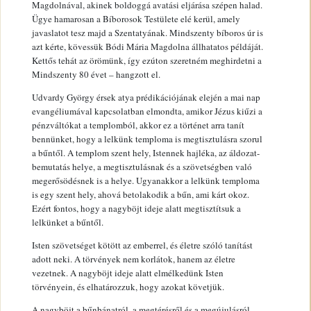
Magdolnával, akinek boldoggá avatási eljárása szépen halad.
Ügye hamarosan a Bíborosok Testülete elé kerül, amely
javaslatot tesz majd a Szentatyának. Mindszenty bíboros úr is
azt kérte, kövessük Bódi Mária Magdolna állhatatos példáját.
Kettős tehát az örömünk, így ezúton szeretném meghirdetni a
Mindszenty 80 évet – hangzott el.
Udvardy György érsek atya prédikációjának elején a mai nap
evangéliumával kapcsolatban elmondta, amikor Jézus kiűzi a
pénzváltókat a templomból, akkor ez a történet arra tanít
bennünket, hogy a lelkünk temploma is megtisztulásra szorul
a bűntől. A templom szent hely, Istennek hajléka, az áldozat-
bemutatás helye, a megtisztulásnak és a szövetségben való
megerősödésnek is a helye. Ugyanakkor a lelkünk temploma
is egy szent hely, ahová betolakodik a bűn, ami kárt okoz.
Ezért fontos, hogy a nagyböjt ideje alatt megtisztítsuk a
lelkünket a bűntől.
Isten szövetséget kötött az emberrel, és életre szóló tanítást
adott neki. A törvények nem korlátok, hanem az életre
vezetnek. A nagyböjt ideje alatt elmélkedünk Isten
törvényein, és elhatározzuk, hogy azokat követjük.
A nagyböjt a bűnbánatról, a megtérésről és a megújulásról