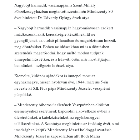
Nagyböjt harmadik vasárnapján, a Szent Mihály
Főszékesegyházban megtartott szentmisén Mindszenty 80
évet hirdetett Dr. Udvardy György érsek atya.
– Nagyböjt harmadik vasárnapján hagyományosan azokért
imádkozunk, akik keresztségre készülnek. El ne
gyengüljenek az utolsó pillanatban és magabiztosan hozzák
meg döntésüket. Ebben az időszakban mi is a döntésben
szeretnénk megerősödni, hogy méltó módon tudjunk
ünnepelni húsvétkor, és a húsvéti öröm már most átjárjon
bennünket – szögezte le érsek atya.
Kiemelte, különös ajándékot is ünnepel most az
egyházmegye, hiszen nyolcvan éve, 1944. március 5-én
nevezte ki XII. Pius pápa Mindszenty Józsefet veszprémi
püspökké.
– Mindszenty bíboros úr életének Veszprémben eltöltött
eseményeihez szeretnénk kapcsolni a következő évben a
dicséretünket, a katekéziseinket, az egyházmegyei
találkozóinkat. A Szentatya meghirdette az imádság évét, s mi
imádságban kérjük Mindszenty József boldoggá avatását.
Mindszenty József is kapcsolatban állt Bódi Mária