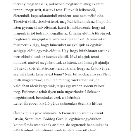
törvény megtartása is, miközben megtartom, meg akarom
tartani, megtisztít, tisztává tesz. Eltávolít lelkemből,
életemből, kapcsolataimból mindent, ami nem méltó oda.
Tisztává válik, tisztává teszi, megőrzi lelkemnek az állapotát,
Isten gyermeki mivoltomat. Ezért is imádkozunk, hogy mi
magunk is jól tudjunk megállni az Úr színe előtt. A törvények
megtérésre, megújulásra vezetnek bennünket. A bűneinket
fölismerjük, úgy, hogy bűneinket megvalljuk az egyház
szolgája előtt, egymás előtt is. Úgy, hogy bűnbánatot tartunk,
mert elfordultunk az istenes élettől. Jóvá akarjuk tenni
mindazt, amivel megbántottuk az Istent, aki önmagát ajánlja
föl nekünk, és elhatározást teszünk arra, hogy az Úr törvényei
szerint élünk. Lehet-e ezt tenni? Nem túl kockázatos ez? Nem
idilli magatartás-e, ami után mindig törekedhetünk, de
valójában ideát kergetünk, teljes egészében sosem valósul
meg. Érdemes-e tehát ilyen után rugaszkodni? Sokszor
megérintenek bennünket ezek a kísértések.
Lehet. És ebben kiváló példa számunkra őseink a hitben.
Őseink hite a jövő reménye. A kiemelkedő szentek Szent
István, Szent Imre, Boldog Gizella, egyházmegyénkhez
köthető más szenteknek az élete, de segítenek bennünket és
példát adnak, bátorítanak azok is, akik nem túl távoli