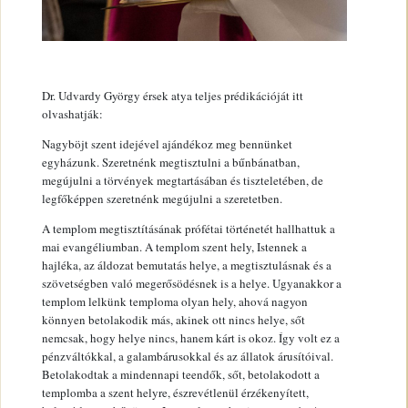
Dr. Udvardy György érsek atya teljes prédikációját itt
olvashatják:
Nagyböjt szent idejével ajándékoz meg bennünket
egyházunk. Szeretnénk megtisztulni a bűnbánatban,
megújulni a törvények megtartásában és tiszteletében, de
legfőképpen szeretnénk megújulni a szeretetben.
A templom megtisztításának prófétai történetét hallhattuk a
mai evangéliumban. A templom szent hely, Istennek a
hajléka, az áldozat bemutatás helye, a megtisztulásnak és a
szövetségben való megerősödésnek is a helye. Ugyanakkor a
templom lelkünk temploma olyan hely, ahová nagyon
könnyen betolakodik más, akinek ott nincs helye, sőt
nemcsak, hogy helye nincs, hanem kárt is okoz. Így volt ez a
pénzváltókkal, a galambárusokkal és az állatok árusítóival.
Betolakodtak a mindennapi teendők, sőt, betolakodott a
templomba a szent helyre, észrevétlenül érzékenyített,