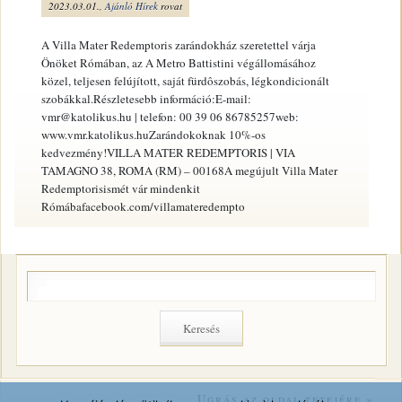
2023.03.01.,
Ajánló
Hírek
rovat
A Villa Mater Redemptoris zarándokház szeretettel várja
Önöket Rómában, az A Metro Battistini végállomásához
közel, teljesen felújított, saját fürdôszobás, légkondicionált
szobákkal.Részletesebb információ:E-mail:
vmr@katolikus.hu | telefon: 00 39 06 86785257web:
www.vmr.katolikus.huZarándokoknak 10%-os
kedvezmény!VILLA MATER REDEMPTORIS | VIA
TAMAGNO 38, ROMA (RM) – 00168A megújult Villa Mater
Redemptorisismét vár mindenkit
Rómábafacebook.com/villamateredempto
Ugrás az oldal tetejére »