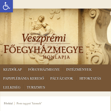
Eszköztár megnyitása
KEZDŐLAP
FŐEGYHÁZMEGYE
INTÉZMÉNYEK
PAPI/PLÉBÁNIA KERESŐ
PÁLYÁZATOK
HITOKTATÁS
LELKISÉG
TURIZMUS
Főoldal
Posts tagged "kiemelt"